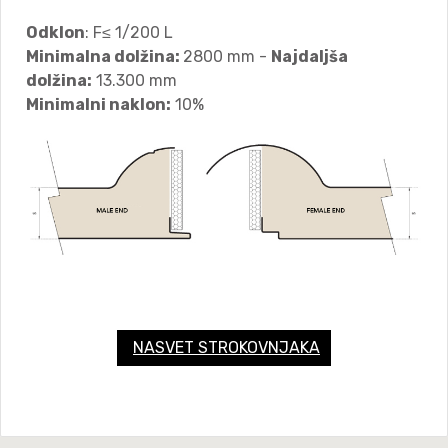
Odklon
: F≤ 1/200 L
Minimalna dolžina:
2800 mm -
Najdaljša
dolžina:
13.300 mm
Minimalni naklon:
10%
NASVET STROKOVNJAKA