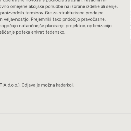
ovno omejene akcijske ponudbe na izbrane izdelke ali serije,
n proizvodnih terminov. Gre za strukturirane prodajne
 in veljavnostjo. Prejemniki tako pridobijo pravočasne,
mogočajo natančnejše planiranje projektov, optimizacijo
veščanje poteka enkrat tedensko.
IA d.o.o.). Odjava je možna kadarkoli.