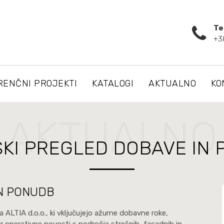
Te
+3
RENČNI PROJEKTI
KATALOGI
AKTUALNO
KO
AKTUALNO
KI PREGLED DOBAVE IN
N PONUDB
 ALTIA d.o.o., ki vključujejo ažurne dobavne roke,
 operativne novosti s področja strešnih, fasadnih in