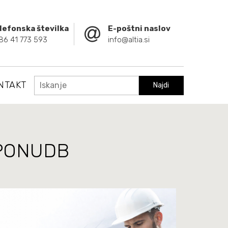
lefonska številka
E-poštni naslov
86 41 773 593
info@altia.si
NTAKT
Najdi
 PONUDB