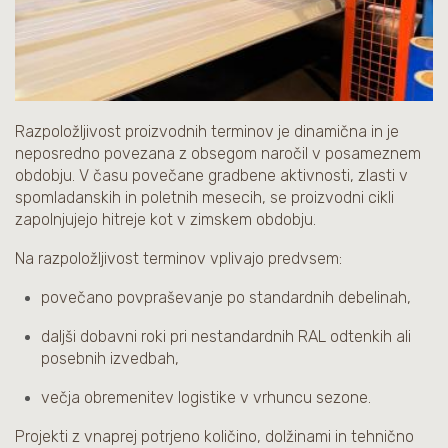
Razpoložljivost proizvodnih terminov je dinamična in je
neposredno povezana z obsegom naročil v posameznem
obdobju. V času povečane gradbene aktivnosti, zlasti v
spomladanskih in poletnih mesecih, se proizvodni cikli
zapolnjujejo hitreje kot v zimskem obdobju.
Na razpoložljivost terminov vplivajo predvsem:
povečano povpraševanje po standardnih debelinah,
daljši dobavni roki pri nestandardnih RAL odtenkih ali
posebnih izvedbah,
večja obremenitev logistike v vrhuncu sezone.
Projekti z vnaprej potrjeno količino, dolžinami in tehnično