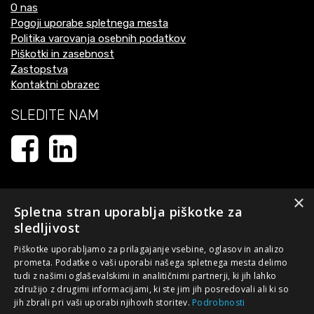
O nas
Pogoji uporabe spletnega mesta
Politika varovanja osebnih podatkov
Piškotki in zasebnost
Zastopstva
Kontaktni obrazec
SLEDITE NAM
×
Spletna stran uporablja piškotke za
sledljivost
Piškotke uporabljamo za prilagajanje vsebine, oglasov in analizo
prometa. Podatke o vaši uporabi našega spletnega mesta delimo
tudi z našimi oglaševalskimi in analitičnimi partnerji, ki jih lahko
Naložbo - izdelavo spletne strani - sofinancirata Republika
združijo z drugimi informacijami, ki ste jim jih posredovali ali ki so
Slovenija in Evropska unija iz Evropskega sklada za regionalni
jih zbrali pri vaši uporabi njihovih storitev.
Podrobnosti
razvoj. Sofinanciranje je bilo pridobljeno preko Vavčerja za