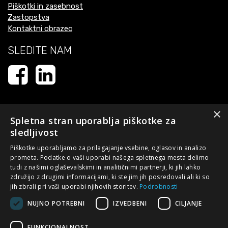
Piškotki in zasebnost
Zastopstva
Kontaktni obrazec
SLEDITE NAM
×
Spletna stran uporablja piškotke za
sledljivost
Piškotke uporabljamo za prilagajanje vsebine, oglasov in analizo
prometa. Podatke o vaši uporabi našega spletnega mesta delimo
tudi z našimi oglaševalskimi in analitičnimi partnerji, ki jih lahko
Naložbo - izdelavo spletne strani - sofinancirata Republika
združijo z drugimi informacijami, ki ste jim jih posredovali ali ki so
Slovenija in Evropska unija iz Evropskega sklada za regionalni
jih zbrali pri vaši uporabi njihovih storitev.
Podrobnosti
razvoj. Sofinanciranje je bilo pridobljeno preko Vavčerja za
NUJNO POTREBNI
IZVEDBENI
CILJANJE
digitalni marketing s ciljem posodobiti spletni nastop podjetja.
Spletna stran evropske kohezijske politike v Sloveniji:
FUNKCIONALNOST