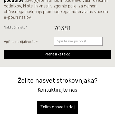
podatkov
dovoljujete hrambo in obdelavo vaših osebnih
podatkov, ki ste jih vnesli v zgornje polje, za namen
občasnega pošiljanja promocijskega materiala na vnesen
e-pošni naslov.
70381
Naključna št.: *
Vpišite naključno št: *
Prenesi katalog
Želite nasvet strokovnjaka?
Kontaktirajte nas
Želim nasvet zdaj