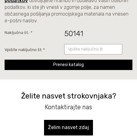
podatkov
dovoljujete hrambo in obdelavo vaših osebnih
podatkov, ki ste jih vnesli v zgornje polje, za namen
občasnega pošiljanja promocijskega materiala na vnesen
e-pošni naslov.
50141
Naključna št.: *
Vpišite naključno št: *
Prenesi katalog
Želite nasvet strokovnjaka?
Kontaktirajte nas
Želim nasvet zdaj