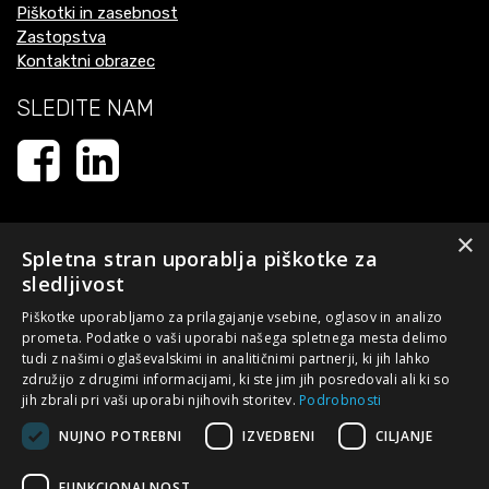
Piškotki in zasebnost
Zastopstva
Kontaktni obrazec
SLEDITE NAM
×
Spletna stran uporablja piškotke za
sledljivost
Piškotke uporabljamo za prilagajanje vsebine, oglasov in analizo
prometa. Podatke o vaši uporabi našega spletnega mesta delimo
tudi z našimi oglaševalskimi in analitičnimi partnerji, ki jih lahko
Naložbo - izdelavo spletne strani - sofinancirata Republika
združijo z drugimi informacijami, ki ste jim jih posredovali ali ki so
Slovenija in Evropska unija iz Evropskega sklada za regionalni
jih zbrali pri vaši uporabi njihovih storitev.
Podrobnosti
razvoj. Sofinanciranje je bilo pridobljeno preko Vavčerja za
NUJNO POTREBNI
IZVEDBENI
CILJANJE
digitalni marketing s ciljem posodobiti spletni nastop podjetja.
Spletna stran evropske kohezijske politike v Sloveniji:
FUNKCIONALNOST