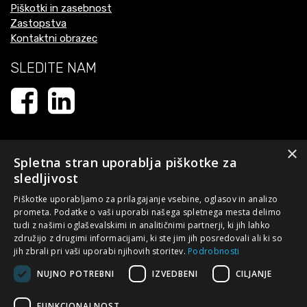
Piškotki in zasebnost
Zastopstva
Kontaktni obrazec
SLEDITE NAM
×
Spletna stran uporablja piškotke za
sledljivost
Piškotke uporabljamo za prilagajanje vsebine, oglasov in analizo
prometa. Podatke o vaši uporabi našega spletnega mesta delimo
tudi z našimi oglaševalskimi in analitičnimi partnerji, ki jih lahko
Naložbo - izdelavo spletne strani - sofinancirata Republika
združijo z drugimi informacijami, ki ste jim jih posredovali ali ki so
Slovenija in Evropska unija iz Evropskega sklada za regionalni
jih zbrali pri vaši uporabi njihovih storitev.
Podrobnosti
razvoj. Sofinanciranje je bilo pridobljeno preko Vavčerja za
NUJNO POTREBNI
IZVEDBENI
CILJANJE
digitalni marketing s ciljem posodobiti spletni nastop podjetja.
Spletna stran evropske kohezijske politike v Sloveniji:
FUNKCIONALNOST