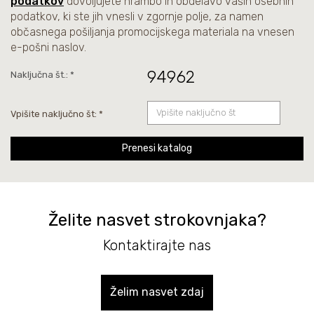
podatkov
dovoljujete hrambo in obdelavo vaših osebnih
podatkov, ki ste jih vnesli v zgornje polje, za namen
občasnega pošiljanja promocijskega materiala na vnesen
e-pošni naslov.
94962
Naključna št.: *
Vpišite naključno št: *
Prenesi katalog
Želite nasvet strokovnjaka?
Kontaktirajte nas
Želim nasvet zdaj