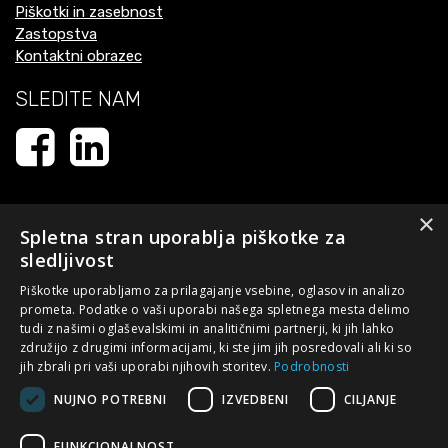
Piškotki in zasebnost
Zastopstva
Kontaktni obrazec
SLEDITE NAM
×
Spletna stran uporablja piškotke za
sledljivost
Piškotke uporabljamo za prilagajanje vsebine, oglasov in analizo
prometa. Podatke o vaši uporabi našega spletnega mesta delimo
tudi z našimi oglaševalskimi in analitičnimi partnerji, ki jih lahko
Naložbo - izdelavo spletne strani - sofinancirata Republika
združijo z drugimi informacijami, ki ste jim jih posredovali ali ki so
Slovenija in Evropska unija iz Evropskega sklada za regionalni
jih zbrali pri vaši uporabi njihovih storitev.
Podrobnosti
razvoj. Sofinanciranje je bilo pridobljeno preko Vavčerja za
NUJNO POTREBNI
IZVEDBENI
CILJANJE
digitalni marketing s ciljem posodobiti spletni nastop podjetja.
Spletna stran evropske kohezijske politike v Sloveniji:
FUNKCIONALNOST