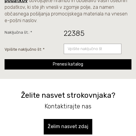
podatkov
dovoljujete hrambo in obdelavo vaših osebnih
podatkov, ki ste jih vnesli v zgornje polje, za namen
občasnega pošiljanja promocijskega materiala na vnesen
e-pošni naslov.
22385
Naključna št.: *
Vpišite naključno št: *
Prenesi katalog
Želite nasvet strokovnjaka?
Kontaktirajte nas
Želim nasvet zdaj